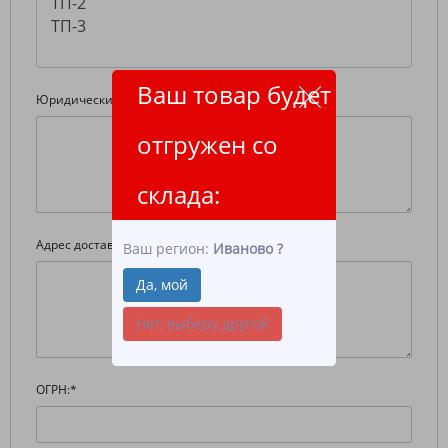
Ваш товар будет
Юридический адрес:
*
отгружен со
склада:
Адрес доставки:
*
Ваш регион:
Иваново
?
Да, мой
Нет, выберу другой
ОГРН:
*