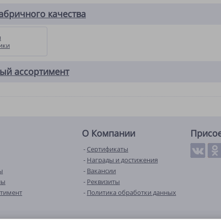
абричного качества
и
ики
ый ассортимент
О Компании
Присо
Сертификаты
Награды и достижения
ы
Вакансии
лы
Реквизиты
ртимент
Политика обработки данных