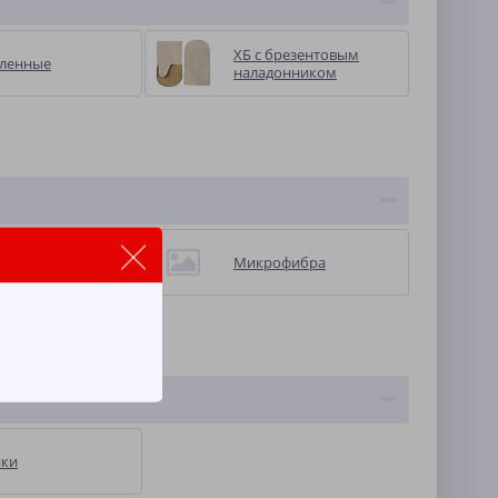
ХБ с брезентовым
пленные
наладонником
ошь
Микрофибра
стопрошивное
тно (ХПП)
нки