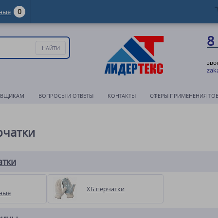
0
ные
8
зво
zak
АВЩИКАМ
ВОПРОСЫ И ОТВЕТЫ
КОНТАКТЫ
СФЕРЫ ПРИМЕНЕНИЯ ТО
рчатки
атки
ХБ перчатки
ные