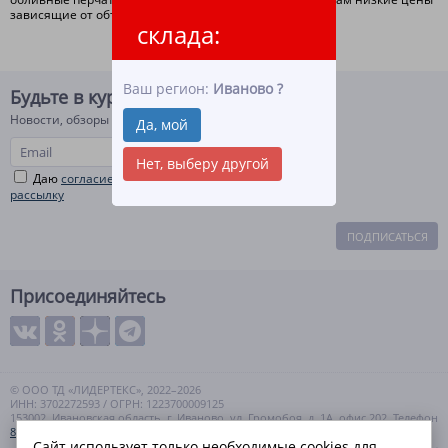
зависящие от объема вашей покупки.
склада:
Ваш регион:
Иваново
?
Будьте в курсе!
Новости, обзоры и акции
Да, мой
Нет, выберу другой
Даю
согласие на рекламную и информационную
рассылку
ПОДПИСАТЬСЯ
Присоединяйтесь
© ООО ТД «ЛИДЕРТЕКС», 2022–2026
ИНН: 3702272593 / ОГРН: 1223700009125
153002, Ивановская область, г. Иваново, ул. Громобоя, д. 1А, офис 202. Телефон
8 (800) 550-99-57
Сайт использует только необходимые cookies для