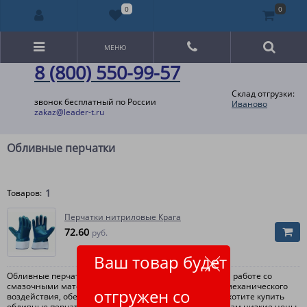
0
0
МЕНЮ
8 (800) 550-99-57
Склад отгрузки:
звонок бесплатный по России
Иваново
zakaz@leader-t.ru
Обливные перчатки
1
Товаров:
Перчатки нитриловые Крага
72.60
руб.
Ваш товар будет
Обливные перчатки используются для защиты рук при работе со
смазочными материалами, маслами и защите рук от механического
отгружен со
воздействия, обеспечивая надежный захват. Если вы хотите купить
обливные перчатки оптом, то мы готовы предложить вам низкие цены