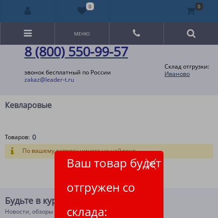
0
0
МЕНЮ
8 (800) 550-99-57
Склад отгрузки:
звонок бесплатный по России
Иваново
zakaz@leader-t.ru
Кевларовые
0
Товаров:
По вашему запросу ничего не найдено.
Ваш товар будет
отгружен со
Будьте в курсе!
склада:
Новости, обзоры и акции