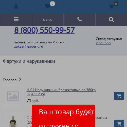
0
0
МЕНЮ
8 (800) 550-99-57
Склад отгрузки:
звонок бесплатный по России
Иваново
zakaz@leader-t.ru
Фартуки и нарукавники
2
Товаров:
Н-01 Нарукавники брезентовые пл.360гр.
(арт.11235)
71
руб.
Ваш товар будет
Ф-01 Фартук брезентовый пл.400гр. с карманом
(арт.11235)
отгружен со