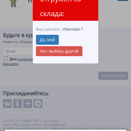
117.80
руб.
склада:
Ваш регион:
Иваново
?
Будьте в курсе!
Да, мой
Новости, обзоры и акции
Нет, выберу другой
Даю
согласие на рекламную и информационную
рассылку
ПОДПИСАТЬСЯ
Присоединяйтесь
© ООО ТД «ЛИДЕРТЕКС», 2022–2026
ИНН: 3702272593 / ОГРН: 1223700009125
153002, Ивановская область, г. Иваново, ул. Громобоя, д. 1А, офис 202. Телефон