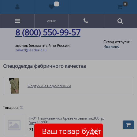
0
0
МЕНЮ
8 (800) 550-99-57
Склад отгрузки:
звонок бесплатный по России
Иваново
zakaz@leader-t.ru
Спецодежда фабричного качества
Фартуки и нарукавники
2
Товаров:
Н-01 Нарукавники брезентовые пл.360гр.
(арт.11235)
Ваш товар будет
71
руб.