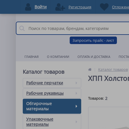
Войти
Регистрация
Отложен
Запросить прайс - лист
ГЛАВНАЯ
О КОМПАНИИ
ОПЛАТА И ДОСТАВКА
ПОСТ
Каталог товаров
Каталог товаров
ХПП Холсто
Рабочие перчатки
Рабочие рукавицы
Товаров:
2
Обтирочные
материалы
Упаковочные
материалы