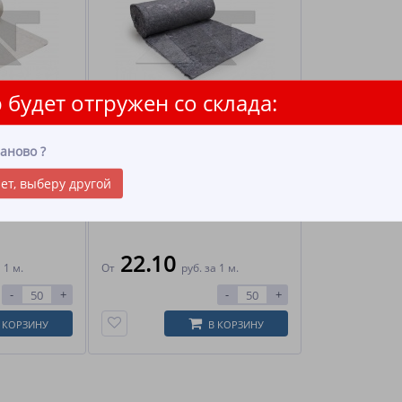
 будет отгружен со склада:
ХПП серое
аново
?
линна: 50
Ширина: 75, 150 см Длинна: 50
ет, выберу другой
метров
22.10
 1 м.
От
руб.
за 1 м.
-
+
-
+
 КОРЗИНУ
В КОРЗИНУ