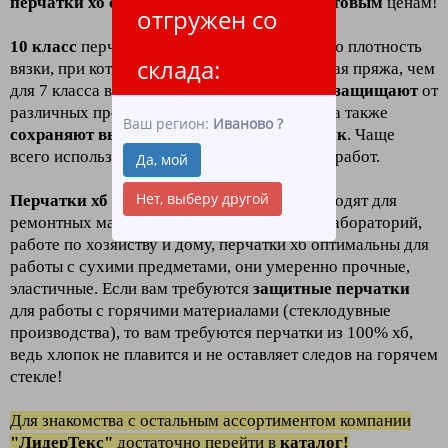
перчатки хб с пвх 10 класс (3 нити)
по
оптовым
ценам!
отгружен со
10 класс
перчаток хб
означает
повышенную плотность
склада:
вязки, при которой используется более тонкая пряжа, чем
для 7 класса вязки. Такие перчатки отлично
защищают
от
различных производственных загрязнений, а также
Ваш регион:
Иваново
?
сохраняют высокую чувствительность рук
. Чаще
всего используются для проведения тонких работ.
Да, мой
Нет, выберу другой
Перчатки хб с пвх
10 класса
отлично подходят для
ремонтных мастерских, сборочные цехов, лабораторий,
работе по хозяйству и дому, перчатки хб оптимальны для
работы с сухими предметами, они умеренно прочные,
эластичные. Если вам требуются
защитные перчатк
и
для работы с горячими материалами (стеклодувные
производства), то вам требуются перчатки из 100% хб,
ведь хлопок не плавится и не оставляет следов на горячем
стекле!
Для зн
акомства
с остальным ассортиментом компании
"ЛидерТекс"
достаточно перейти в
каталог!