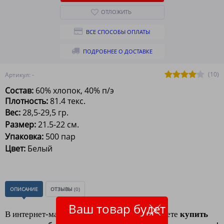
ОТЛОЖИТЬ
ВСЕ СПОСОБЫ ОПЛАТЫ
ПОДРОБНЕЕ О ДОСТАВКЕ
(10)
Артикул: -
Состав
:
60%
хлопок, 40% п/э
Плотность:
81.4 текс.
Вес:
28,5-29,5 гр.
Размер:
21.5-22 см.
Упаковка:
500
пар
Цвет:
Белый
ОПИСАНИЕ
ОТЗЫВЫ
(0)
Ваш товар будет
В интернет-магазине
"ЛидерТекс"
Вы можете
к
упить