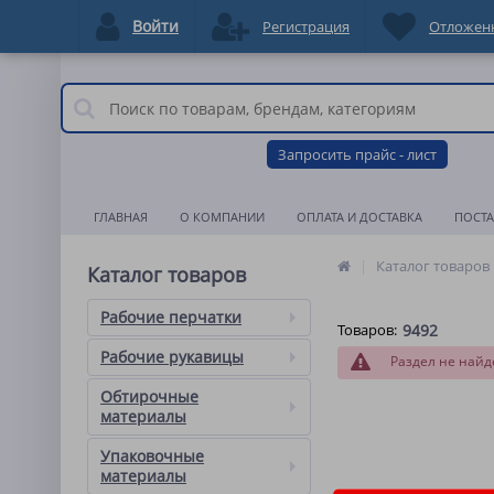
Войти
Регистрация
Отложен
Запросить прайс - лист
ГЛАВНАЯ
О КОМПАНИИ
ОПЛАТА И ДОСТАВКА
ПОСТ
Каталог товаров
Каталог товаров
Рабочие перчатки
Товаров:
9492
Рабочие рукавицы
Раздел не найд
Обтирочные
материалы
Упаковочные
материалы