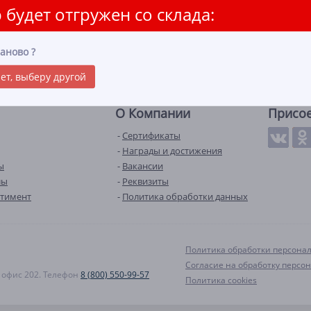
 будет отгружен со склада:
аново
?
ет, выберу другой
О Компании
Присо
Сертификаты
Награды и достижения
ы
Вакансии
лы
Реквизиты
ртимент
Политика обработки данных
Политика обработки персона
Согласие на обработку персо
А, офис 202. Телефон
8 (800) 550-99-57
Политика cookies