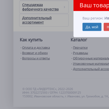
Ваш товар
Спецодежда
фабричного качества
Дополнительный
Ваш регион:
Ив
ассортимент
Да, мой
Н
Как купить
Каталог
Оплата и доставка
Перчатки
Возврат и обмен
Рукавицы
Вопросы и ответы
Обтирочные материал
Упаковочные материа
Дополнительный ассо
© ООО ТД «ЛИДЕРТЕКС», 2022–2026
ИНН: 3702272593 / ОГРН: 1223700009125
153002, Ивановская область, г. Иваново, ул. Громобоя, д. 1