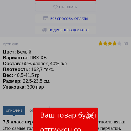
ОТЛОЖИТЬ
ВСЕ СПОСОБЫ ОПЛАТЫ
ПОДРОБНЕЕ О ДОСТАВКЕ
(3)
Артикул: -
Цвет:
Белый
Варианты:
ПВХ,ХБ
Состав
: 60% хлопок, 40% п/э
Плотность:
162,7 текс.
Вес:
40,5-41,5
гр.
Размер:
22.5-23.5 см.
Упаковка:
300 пар
ОПИСАНИЕ
ОТЗЫВЫ
(0)
Ваш товар будет
7,5 класс перчаток хб
4 нити
- обычная плотность вязки.
отгружен со
Это самые толстые, тяжелые и самые грубые перчатки,