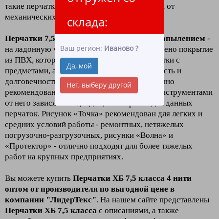
такие перчатки лучше всего защищают руки от
механических повреждений.
склада:
Перчатки 7,5 класс четыре нити с ПВХ напылением
-
Ваш регион:
Иваново
?
на ладонную часть и пальцы перчаток нанесено покрытие
из ПВХ, которое улучшает сцепление перчатки с
Да, мой
предметами, а также увеличивает ее прочность и
долговечность. Перчатки с рисунком особенно
Нет, выберу другой
рекомендованы для работы с различными инструментами
от него зависят и подходящий тип работ для данных
перчаток. Рисунок «Точка» рекомендован для легких и
средних условий работы - ремонтных, нетяжелых
погрузочно-разгрузочных, рисунки «Волна» и
«Протектор» - отлично подходят для более тяжелых
работ на крупных предприятиях.
Вы можете купить
Перчатки ХБ 7,5 класса 4 нити
оптом от производителя по выгодной цене в
компании "ЛидерТекс"
. На нашем сайте представлены
Перчатки ХБ 7,5 класса
с описаниями, а также