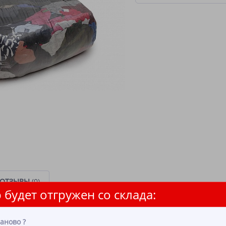
ОТЗЫВЫ
(0)
 будет отгружен со склада:
зки, платья, фартуки, тонкие скатерти, летние тонкие юбки и брюки(не
абричный лоскут.
аново
?