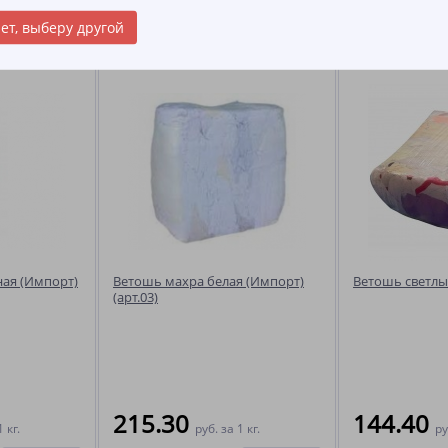
ет, выберу другой
ы
ная (Импорт)
Ветошь махра белая (Импорт)
Ветошь светлы
(арт.03)
215.30
144.40
1 кг.
руб.
за 1 кг.
ру