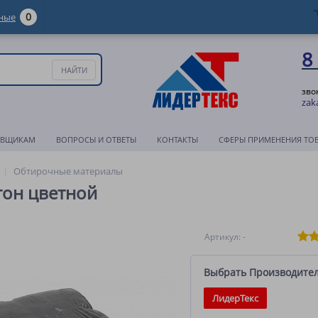
0
ные
8
зво
zak
АВЩИКАМ
ВОПРОСЫ И ОТВЕТЫ
КОНТАКТЫ
СФЕРЫ ПРИМЕНЕНИЯ ТО
Обтирочные материалы
тон цветной
Артикул: -
Выбрать Производите
ЛидерТекс