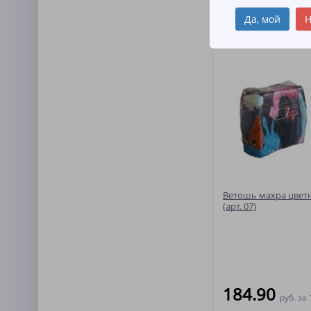
Да, мой
Н
Похожие товар
Ветошь махра цвет
(арт. 07)
184.90
руб.
за 