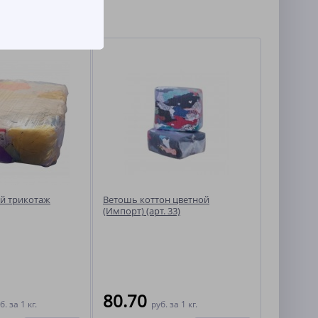
й трикотаж
Ветошь коттон цветной
(Импорт) (арт. 33)
80.70
б.
за 1 кг.
руб.
за 1 кг.