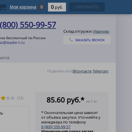
0
Моя корзина
0
ОФОРМИТЬ
руб.
 (800) 550-99-57
Склад отгрузки:
Иваново
нок бесплатный по России
ЗАКАЗАТЬ ЗВОНОК
az@leader-t.ru
ВАРОВ
Поделиться в
ВКонтакте
Telegram
85.60 руб.*
(33)
за 1 кг.
* Окончательная цена зависит
ль
от объёма закупки. Уточняйте у
менеджера по телефону
8 (800) 550-99-57
Минимальная сумма заказа