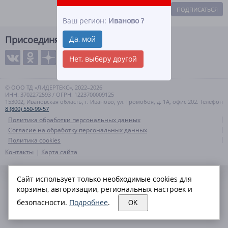
ПОДПИСАТЬСЯ
Ваш регион:
Иваново
?
Присоединяйтесь
Да, мой
Нет, выберу другой
© ООО ТД «ЛИДЕРТЕКС», 2022–2026
ИНН: 3702272593 / ОГРН: 1223700009125
153002, Ивановская область, г. Иваново, ул. Громобоя, д. 1А, офис 202. Телефон
8 (800) 550-99-57
Политика обработки персональных данных
Согласие на обработку персональных данных
Политика cookies
Контакты
Карта сайта
Сайт использует только необходимые cookies для
корзины, авторизации, региональных настроек и
безопасности.
Подробнее
.
OK