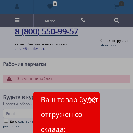
0
0
МЕНЮ
8 (800) 550-99-57
Склад отгрузки:
звонок бесплатный по России
Иваново
zakaz@leader-t.ru
Рабочие перчатки
Элемент не найден
Будьте в курсе!
Ваш товар будет
Новости, обзоры и акции
отгружен со
Даю
согласие на рекламную и информационную
рассылку
склада: