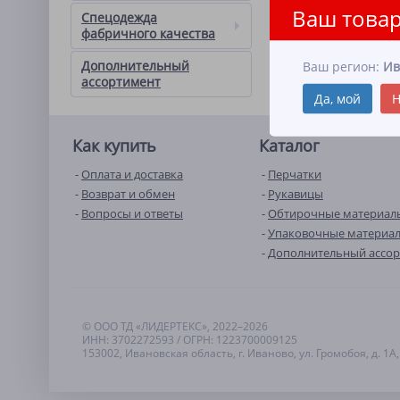
Ваш товар
Спецодежда
фабричного качества
Дополнительный
Ваш регион:
Ив
ассортимент
Да, мой
Н
Как купить
Каталог
Оплата и доставка
Перчатки
Возврат и обмен
Рукавицы
Вопросы и ответы
Обтирочные материал
Упаковочные материа
Дополнительный ассо
© ООО ТД «ЛИДЕРТЕКС», 2022–2026
ИНН: 3702272593 / ОГРН: 1223700009125
153002, Ивановская область, г. Иваново, ул. Громобоя, д. 1