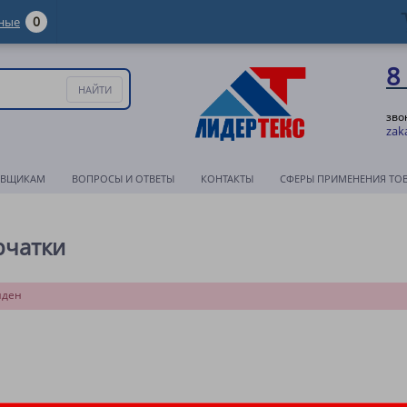
0
ные
8
зво
zak
АВЩИКАМ
ВОПРОСЫ И ОТВЕТЫ
КОНТАКТЫ
СФЕРЫ ПРИМЕНЕНИЯ ТО
рчатки
йден