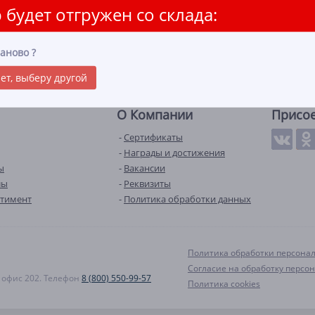
 будет отгружен со склада:
аново
?
ет, выберу другой
О Компании
Присо
Сертификаты
Награды и достижения
ы
Вакансии
лы
Реквизиты
ртимент
Политика обработки данных
Политика обработки персона
Согласие на обработку персо
А, офис 202. Телефон
8 (800) 550-99-57
Политика cookies