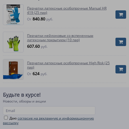
Перчатки латексные особопрочные Manual HR
419 (25 пар)
840.80
От
руб.
Перчатки нейлоновые со вспененным
латексным покрытием (10 пар)
607.60
руб.
Перчатки латексные особопрочные High Risk (25
пар)
624
От
руб.
Будьте в курсе!
Новости, обзоры и акции
Даю
согласие на рекламную и информационную
рассылку