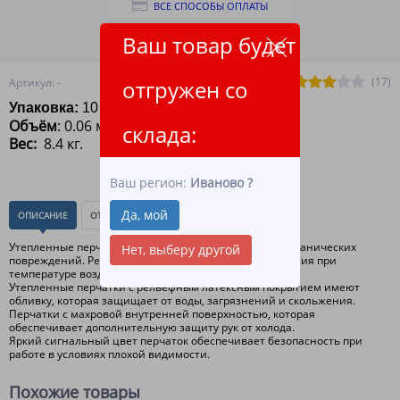
ВСЕ СПОСОБЫ ОПЛАТЫ
Ваш товар будет
ПОДРОБНЕЕ О ДОСТАВКЕ
(17)
отгружен со
Артикул: -
Упаковка:
10 пар
Объём
: 0.06 м.
склада:
Вес:
8.4 кг
.
Ваш регион:
Иваново
?
Да, мой
ОПИСАНИЕ
ОТЗЫВЫ
(0)
Утепленные перчатки защищают руки от холода и механических
Нет, выберу другой
повреждений. Рекомендуются для постоянного ношения при
температуре воздуха до -25С.
Утепленные перчатки с рельефным латексным покрытием имеют
обливку, которая защищает от воды, загрязнений и скольжения.
Перчатки с махровой внутренней поверхностью, которая
обеспечивает дополнительную защиту рук от холода.
Яркий сигнальный цвет перчаток обеспечивает безопасность при
работе в условиях плохой видимости.
Похожие товары